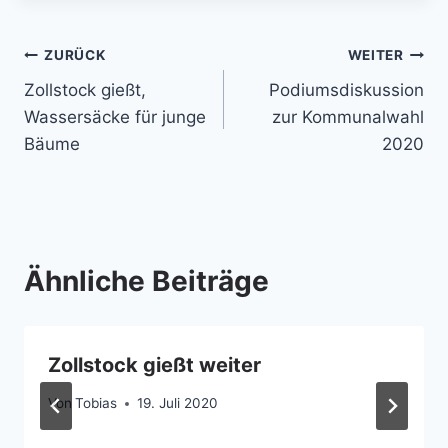
Beitragsnavigation
ZURÜCK
WEITER
Zollstock gießt,
Podiumsdiskussion
Wassersäcke für junge
zur Kommunalwahl
Bäume
2020
Ähnliche Beiträge
Zollstock gießt weiter
Von
Tobias
19. Juli 2020