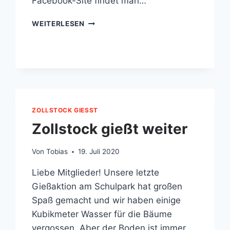
Facebook-Site findet man…
ZOLLSTOCK
WEITERLESEN
GIESST A
M K
REISEL
ZOLLSTOCK GIESST
Zollstock gießt weiter
Von
Tobias
19. Juli 2020
Liebe Mitglieder! Unsere letzte
Gießaktion am Schulpark hat großen
Spaß gemacht und wir haben einige
Kubikmeter Wasser für die Bäume
vergossen. Aber der Boden ist immer