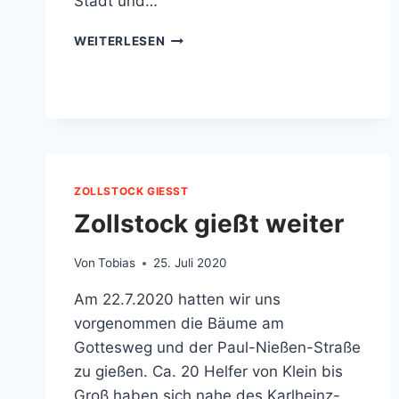
Stadt und…
„ZOLLSTOCK
WEITERLESEN
GIESST“ S
TARTET A
M 1
6.6.2021!
ZOLLSTOCK GIESST
Zollstock gießt weiter
Von
Tobias
25. Juli 2020
Am 22.7.2020 hatten wir uns
vorgenommen die Bäume am
Gottesweg und der Paul-Nießen-Straße
zu gießen. Ca. 20 Helfer von Klein bis
Groß haben sich nahe des Karlheinz-