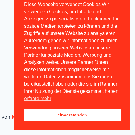
Diese Webseite verwendet Cookies Wir
verwenden Cookies, um Inhalte und
Anzeigen zu personalisieren, Funktionen für
soziale Medien anbieten zu können und die
Zugriffe auf unsere Website zu analysieren.
Außerdem geben wir Informationen zu Ihrer
Verwendung unserer Website an unsere
Partner für soziale Medien, Werbung und
Analysen weiter. Unsere Partner führen
diese Informationen möglicherweise mit
weiteren Daten zusammen, die Sie ihnen
bereitgestellt haben oder die sie im Rahmen
Ihrer Nutzung der Dienste gesammelt haben.
erfahre mehr
einverstanden
e von
Kadence WP