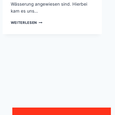
Wässerung angewiesen sind. Hierbei
kam es uns…
ZOLLSTOCK
WEITERLESEN
GIESST, W
ASSERSÄCKE F
ÜR J
UNGE B
ÄUME