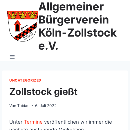
Allgemeiner
Zum
Inhalt
Bürgerverein
springen
Köln-Zollstock
e.V.
UNCATEGORIZED
Zollstock gießt
Von
Tobias
6. Juli 2022
Unter
Termine
veröffentlichen wir immer die
nächste anstehende Gießaktion.