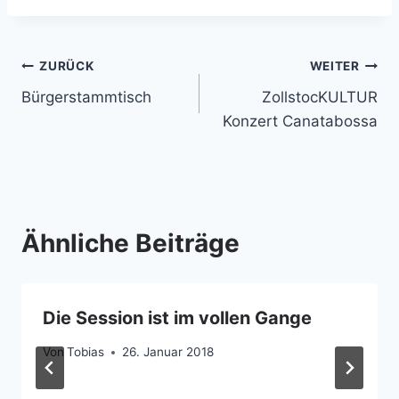
Beitragsnavigation
ZURÜCK
WEITER
Bürgerstammtisch
ZollstocKULTUR
Konzert Canatabossa
Ähnliche Beiträge
Die Session ist im vollen Gange
Von
Tobias
26. Januar 2018