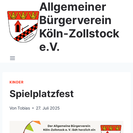
Allgemeiner
Zum
Inhalt
Bürgerverein
springen
Köln-Zollstock
e.V.
KINDER
Spielplatzfest
Von
Tobias
27. Juli 2025