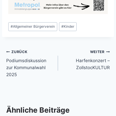
Schlagworte:
#
Allgemeiner Bürgerverein
#
Kinder
Beitragsnavigation
ZURÜCK
WEITER
Podiumsdiskussion
Harfenkonzert –
zur Kommunalwahl
ZollstocKULTUR
2025
Ähnliche Beiträge