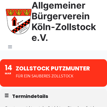
Allgemeiner
Zum
Inhalt
Bürgerverein
springen
Köln-Zollstock
e.V.
14
ZOLLSTOCK PUTZMUNTER
MAR
FÜR EIN SAUBERES ZOLLSTOCK
Termindetails