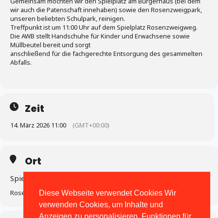
Gemeinsam möchten wir den Spielplatz am Bürgerhaus (bei dem
wir auch die Patenschaft innehaben) sowie den Rosenzweigpark,
unseren beliebten Schulpark, reinigen.
Treffpunkt ist um 11:00 Uhr auf dem Spielplatz Rosenzweigweg.
Die AWB stellt Handschuhe für Kinder und Erwachsene sowie
Müllbeutel bereit und sorgt
anschließend für die fachgerechte Entsorgung des gesammelten
Abfalls.
Zeit
14. März 2026 11:00
(GMT+00:00)
Ort
Spielplatz Rosenzweigweg
Rosenzweigweg
Diese Webseite verwendet Cookies Wir
verwenden Cookies, um Inhalte und
Anzeigen zu personalisieren, Funktionen für