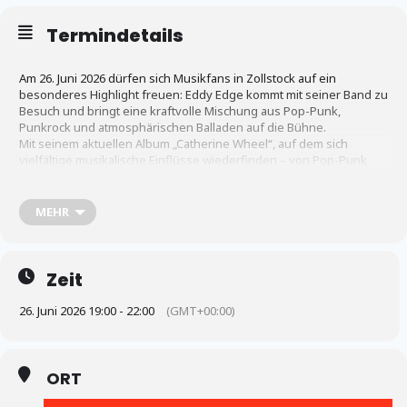
Termindetails
Am 26. Juni 2026 dürfen sich Musikfans in Zollstock auf ein
besonderes Highlight freuen: Eddy Edge kommt mit seiner Band zu
Besuch und bringt eine kraftvolle Mischung aus Pop-Punk,
Punkrock und atmosphärischen Balladen auf die Bühne.
Mit seinem aktuellen Album „Catherine Wheel“, auf dem sich
vielfältige musikalische Einflüsse wiederfinden – von Pop-Punk
über Ramones-inspirierte Sounds bis hin zu Ska-Punk – hat Eddy
Edge zahlreiche neue Hörerinnen und Hörer begeistert.
Besonders der Titeltrack „Like a Catherine Wheel“ zeigt
MEHR
eindrucksvoll seine Vielseitigkeit und die emotionale Tiefe seiner
Songs.
Beim Live-Auftritt in Zollstock können sich Besucherinnen und
Besucher auf handgemachte Musik, starke Melodien und jede
Zeit
Menge Energie freuen. Der Bürgerverein lädt herzlich zu diesem
besonderen Konzertabend ein!
26. Juni 2026 19:00 - 22:00
(GMT+00:00)
Damit der Saal nicht überkocht, gibt es eine Klimaanlage!
ORT