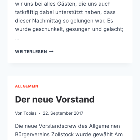
wir uns bei alles Gästen, die uns auch
tatkräftig dabei unterstützt haben, dass
dieser Nachmittag so gelungen war. Es
wurde geschunkelt, gesungen und gelacht;
…
ACHTUNG:
WEITERLESEN
TERMIN
FÜR
2018
STEHT
SCHON
ALLGEMEIN
FEST:
2.
Der neue Vorstand
DEZEMBER
2017
Von
Tobias
22. September 2017
BILDER
VON
Die neue Vorstandscrew des Allgemeinen
DER
Bürgervereins Zollstock wurde gewählt Am
WEIHNACHT