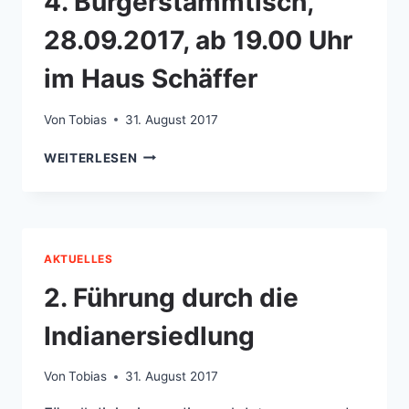
4. Bürgerstammtisch,
28.09.2017, ab 19.00 Uhr
im Haus Schäffer
Von
Tobias
31. August 2017
4.
WEITERLESEN
BÜRGERSTAMMTISCH,
28.09.2017,
AB
19.00
UHR
AKTUELLES
IM
HAUS
2. Führung durch die
SCHÄFFER
Indianersiedlung
Von
Tobias
31. August 2017