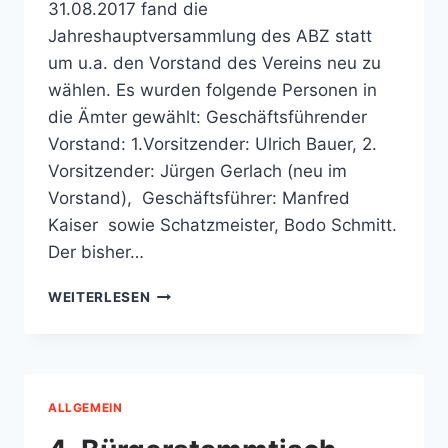
IN
31.08.2017 fand die
ZOLLSTOCK
Jahreshauptversammlung des ABZ statt
OP
um u.a. den Vorstand des Vereins neu zu
KÖLSCHE
wählen. Es wurden folgende Personen in
ART
die Ämter gewählt: Geschäftsführender
Vorstand: 1.Vorsitzender: Ulrich Bauer, 2.
Vorsitzender: Jürgen Gerlach (neu im
Vorstand), Geschäftsführer: Manfred
Kaiser sowie Schatzmeister, Bodo Schmitt.
Der bisher…
DER
WEITERLESEN
NEUE
VORSTAND
ALLGEMEIN