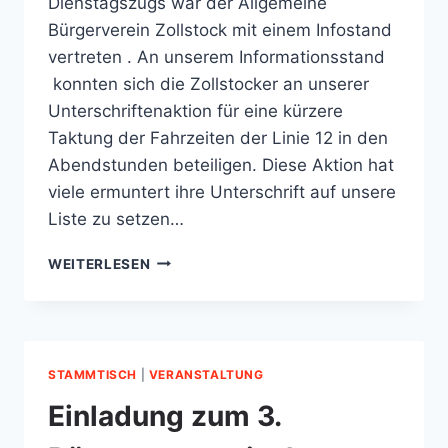
Dienstagszugs war der Allgemeine
Bürgerverein Zollstock mit einem Infostand
vertreten . An unserem Informationsstand
konnten sich die Zollstocker an unserer
Unterschriftenaktion für eine kürzere
Taktung der Fahrzeiten der Linie 12 in den
Abendstunden beteiligen. Diese Aktion hat
viele ermuntert ihre Unterschrift auf unsere
Liste zu setzen…
ZOLLSTOCKER
WEITERLESEN
SOMMERFEST
08.
JULI
2017
UND
STAMMTISCH
|
VERANSTALTUNG
UNTERSCHRIFTENAKTION
DES
Einladung zum 3.
ABZ