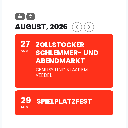
AUGUST, 2026
27
ZOLLSTOCKER
SCHLEMMER- UND
AUG
ABENDMARKT
GENUSS UND KLAAF EM
VEEDEL
29
SPIELPLATZFEST
AUG