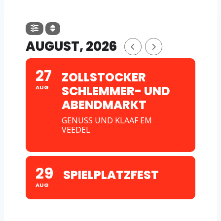
AUGUST, 2026
27
ZOLLSTOCKER
SCHLEMMER- UND
AUG
ABENDMARKT
GENUSS UND KLAAF EM
VEEDEL
29
SPIELPLATZFEST
AUG