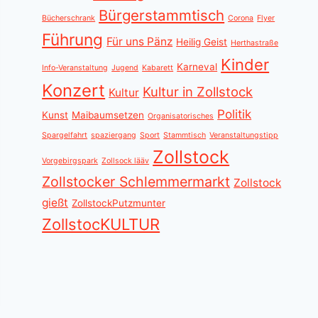
Bürgerstammtisch
Bücherschrank
Corona
Flyer
Führung
Für uns Pänz
Heilig Geist
Herthastraße
Kinder
Karneval
Info-Veranstaltung
Jugend
Kabarett
Konzert
Kultur in Zollstock
Kultur
Politik
Kunst
Maibaumsetzen
Organisatorisches
Spargelfahrt
spaziergang
Sport
Stammtisch
Veranstaltungstipp
Zollstock
Vorgebirgspark
Zollsock lääv
Zollstocker Schlemmermarkt
Zollstock
gießt
ZollstockPutzmunter
ZollstocKULTUR