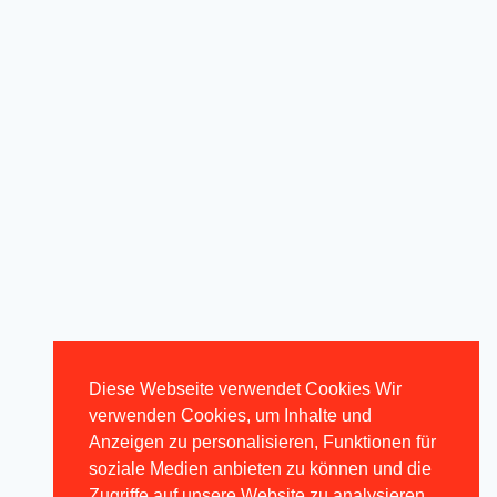
Bürgerstammtisch
Von
Tobias
17. September 2023
Diese Webseite verwendet Cookies Wir
verwenden Cookies, um Inhalte und
Anzeigen zu personalisieren, Funktionen für
soziale Medien anbieten zu können und die
Zugriffe auf unsere Website zu analysieren.