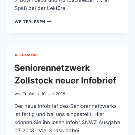
Spaß bei der Lektüre.
UNSER
WEITERLESEN
NEUES
RUNDSCHREIBEN
FÜR
DAS
ZWEITE
ALLGEMEIN
HALBJAHR
2018
Seniorennetzwerk
IST
DA
Zollstock neuer Infobrief
Von
Tobias
10. Juli 2018
Der neue Infobrief des Seniorennetzwerks
ist fertig und bei uns eingestellt. Hier
können Sie ihn lesen Infobr SNWZ Ausgabe
07 2018 Viel Spass dabei.