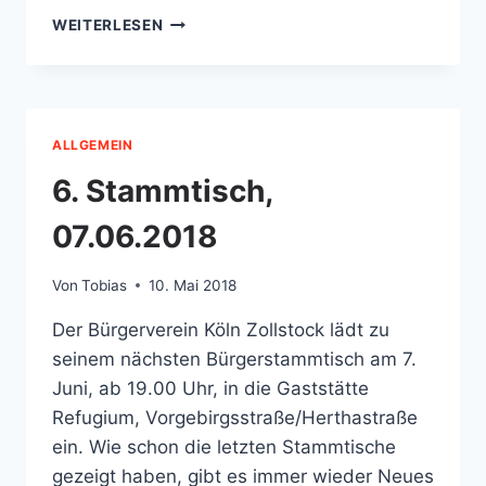
NEUE
WEITERLESEN
DATENSCHUTZ-
GRUNDVERORDNUNG
(DS-
GVO)
UND
ALLGEMEIN
DAS
NEUE
6. Stammtisch,
BUNDESDATENSCHUTZGESETZ
(BDSG)
07.06.2018
Von
Tobias
10. Mai 2018
Der Bürgerverein Köln Zollstock lädt zu
seinem nächsten Bürgerstammtisch am 7.
Juni, ab 19.00 Uhr, in die Gaststätte
Refugium, Vorgebirgsstraße/Herthastraße
ein. Wie schon die letzten Stammtische
gezeigt haben, gibt es immer wieder Neues