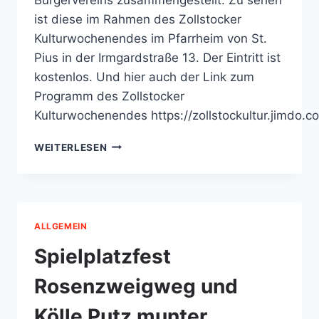
ist diese im Rahmen des Zollstocker
Kulturwochenendes im Pfarrheim von St.
Pius in der Irmgardstraße 13. Der Eintritt ist
kostenlos. Und hier auch der Link zum
Programm des Zollstocker
Kulturwochenendes https://zollstockultur.jimdo.co
AUSSTELLUNG
WEITERLESEN
HISTORISCHER
BILDER
AUS
DEM
ARCHIV
ALLGEMEIN
DES
BÜRGERVEREINS
Spielplatzfest
ZOLLSTOCK
ANLÄSSLICH D
Rosenzweigweg und
ES Z
OLLSTOCKER K
Kölle Putz munter