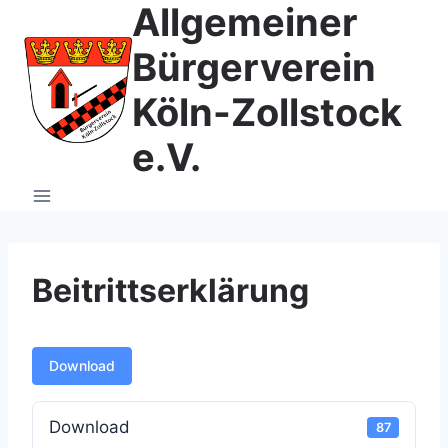
Allgemeiner
Zum
Inhalt
Bürgerverein
springen
Köln-Zollstock
e.V.
Beitrittserklärung
Download
Download
87