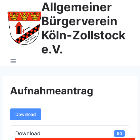
Allgemeiner
Zum
Inhalt
Bürgerverein
springen
Köln-Zollstock
e.V.
Aufnahmeantrag
Download
Download
50